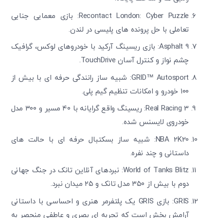
Recontact London: Cyber Puzzle: بازی معمایی جنایی
تعاملی با حل پرونده های پلیسی در لندن.
Asphalt 9: بازی ریسینگ آرکید با خودروهای لوکس، گرافیک
چشم نواز و کنترل آسان TouchDrive.
GRID™ Autosport: شبیه ساز رانندگی حرفه ای با بیش از
۱۰۰ خودرو و امکانات تنظیم گیم پلی.
Real Racing 3: ریسینگ واقع گرایانه با ۴۰ مسیر و ۳۰۰ مدل
خودروی لایسنس شده.
NBA 2K20: شبیه ساز بسکتبال حرفه ای با حالت های
داستانی و چند نفره.
World of Tanks Blitz: نبردهای آنلاین تانک در جنگ جهانی
دوم با بیش از ۳۵۰ مدل تانک و ۲۵ میدان نبرد.
GRIS: بازی GRIS یک پلتفرمر هنری و احساسی با داستانی
آرامش بخش است که تجربه ای بصری و عاطفی منحصر به