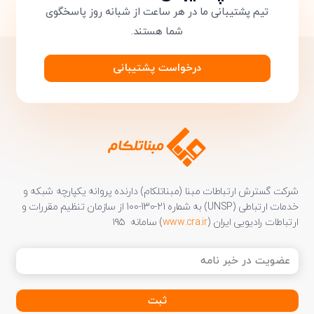
تیم پشتیبانی ما در هر ساعت از شبانه روز پاسخگوی
شما هستند.
درخواست پشتیبانی
تایید کد
کد ارسال شده را وارد کنید
ویرایش شماره موبایل
متوجه شدم
دریافت مجدد کد:
00:59
تایید کد
شرکت گسترش ارتباطات مبنا (مبناتلکام) دارنده پروانه یکپارچه شبکه و
خدمات ارتباطی (UNSP) به شماره 21-130-100 از سازمان تنظیم مقررات و
ارتباطات رادیویی ایران (
www.cra.ir
) سامانه ۱۹۵
عضویت
در
خبر