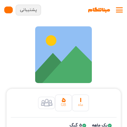
پشتیبانی
۵
۱
ماه
GB
یک ماهه
5 گیگ