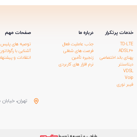
خدمات پرتکرار
درباره ما
صفحات مهم
TD-LTE
جذب عاملیت فعال
توصیه های پلیس ف
+ADSL2
فرصت های شغلی
آشنایی با رگولاتور
پهنای باند اختصاصی
زنجیره تأمین
انتقادات و پیشنها
دیتاسنتر
نرم افزار های کاربردی
VDSL
Voip
فیبر نوری
تهران، خیابان سهرور
طراحی و توسعه توسط