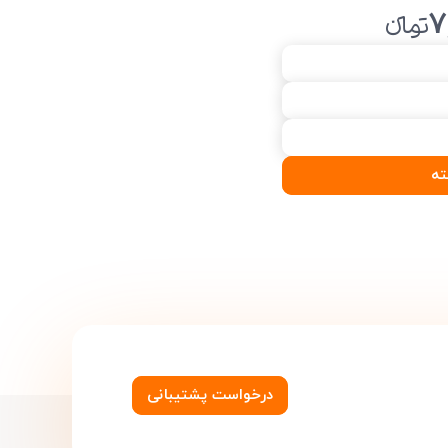
7
تومانءء
ته
درخواست پشتیبانی