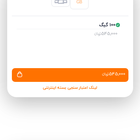
GB
100 گیگ
545,000
تومانءء
545,000
تومانءء
لینک اعتبار سنجی بسته اینترنتی