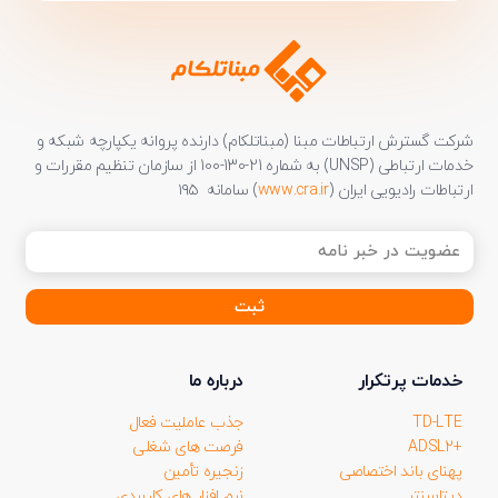
شرکت گسترش ارتباطات مبنا (مبناتلکام) دارنده پروانه یکپارچه شبکه و
خدمات ارتباطی (UNSP) به شماره 21-130-100 از سازمان تنظیم مقررات و
ارتباطات رادیویی ایران (
www.cra.ir
) سامانه ۱۹۵
خدمات پرتکرار
درباره ما
TD-LTE
جذب عاملیت فعال
+ADSL2
فرصت های شغلی
پهنای باند اختصاصی
زنجیره تأمین
دیتاسنتر
نرم افزار های کاربردی