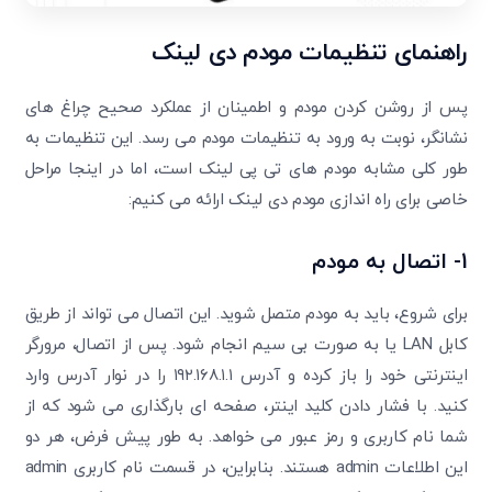
متوجه شدم
دریافت مجدد کد:
00:59
راهنمای تنظیمات مودم دی لینک
تایید کد
پس از روشن کردن مودم و اطمینان از عملکرد صحیح چراغ های
نشانگر، نوبت به ورود به تنظیمات مودم می رسد. این تنظیمات به
طور کلی مشابه مودم های تی پی لینک است، اما در اینجا مراحل
خاصی برای راه اندازی مودم دی لینک ارائه می کنیم:
1- اتصال به مودم
برای شروع، باید به مودم متصل شوید. این اتصال می تواند از طریق
کابل LAN یا به صورت بی سیم انجام شود. پس از اتصال، مرورگر
اینترنتی خود را باز کرده و آدرس ۱۹۲.۱۶۸.۱.۱ را در نوار آدرس وارد
کنید. با فشار دادن کلید اینتر، صفحه ای بارگذاری می شود که از
شما نام کاربری و رمز عبور می خواهد. به طور پیش فرض، هر دو
این اطلاعات admin هستند. بنابراین، در قسمت نام کاربری admin