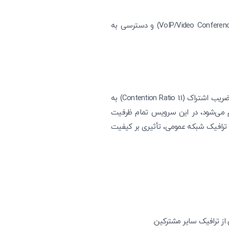
این سرویس با تخصیص منابع اختصاصی، بستری امن و پایدار را برای تبادل داده‌های حساس، ارتباطات یکپارچه (VoIP/Video Conference) و دسترسی به
پهنای باند اختصاصی (Dedicated Bandwidth) سرویسی است که در آن، ظرفیت لینک ارتباطی به‌صورت کامل و بدون ضریب اشتراک (Contention Ratio 1:1) به
م می‌شود، در این سرویس تمام ظرفیت
ت ترافیک شبکه عمومی، تأثیری بر کیفیت
ز ترافیک سایر مشترکین.