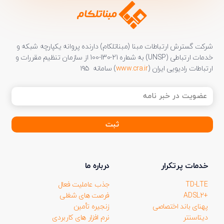
شرکت گسترش ارتباطات مبنا (مبناتلکام) دارنده پروانه یکپارچه شبکه و
خدمات ارتباطی (UNSP) به شماره 21-130-100 از سازمان تنظیم مقررات و
ارتباطات رادیویی ایران (
www.cra.ir
) سامانه ۱۹۵
عضویت
در
خبر
نامه
(ضروری)
خدمات پرتکرار
درباره ما
TD-LTE
جذب عاملیت فعال
+ADSL2
فرصت های شغلی
پهنای باند اختصاصی
زنجیره تأمین
دیتاسنتر
نرم افزار های کاربردی