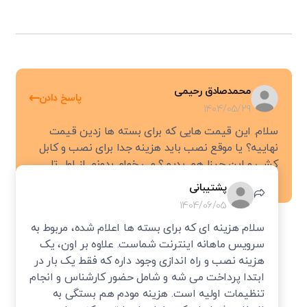
انواع اصلی اینترنت می‌پردازیم:
اینترنت DSL
Digital Subscriber Line یا DSL، اینترنتی است که از طریق خطوط
محمدصادق رحیمی
پاسخ دادن
1404/05/29
تلفن ثابت ارائه می‌شود و گزینه‌ای عالی برای کاربران خانگی است.
مهم‌ترین انواع آن عبارتند از:
سلام. این قیمت هایی که برای بسته ها زدین قیمت
نهاییه؟ یا موقع نصب باید هزینه جدا برای نصب و کابل
Asymmetric Digital Subscriber Line (ADSL):
در این
کشی و این چیزا هم بدیم؟ می خوام بدونم از اول تا
سرویس نامتقارن، سرعت دانلود بسیار بیشتر از آپلود است،
آخرش چقدر در میاد که غافلگیر نشم.
پشتیبانی
زیرا اکثر کاربران بیشتر به دریافت اطلاعات نیاز دارند. سرعت
1404/06/05
نهایی به فاصله از مرکز مخابرات و کیفیت سیم‌کشی بستگی
سلام هزینه ای که برای بسته ها اعلام شده، مربوط به
دارد.
سرویس ماهانه اینترنت شماست. علاوه بر اون، یک
Very High-Speed DSL (VDSL):
این سرویس که نسل
هزینه نصب و راه اندازی وجود داره که فقط یک بار در
ابتدا پرداخت می شه و شامل حضور کارشناس و انجام
جدیدتر ADSL است، سرعتی تا ۵ برابر بیشتر ارائه می‌دهد اما
تنظیمات اولیه است. هزینه مودم هم بستگی به
نیاز به زیرساخت‌های جدیدتر (کابل شبکه از مرکز مخابرات)