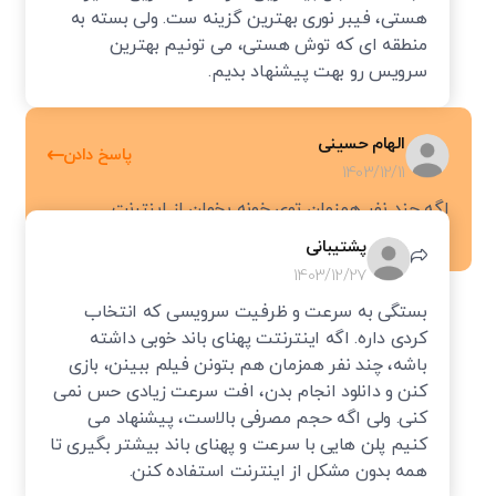
هستی، فیبر نوری بهترین گزینه ست. ولی بسته به
می‌کنند.
منطقه ای که توش هستی، می تونیم بهترین
در نتیجه، با وجود اینکه قیمت اینترنت پرسرعت بالاتر است،
سرویس رو بهت پیشنهاد بدیم.
بسیاری از کاربران به دلیل مزایای چشمگیر آن مانند سرعت بالا،
پایداری و کاهش تاخیر، همچنان این نوع سرویس را انتخاب
الهام حسینی
پاسخ دادن
می‌کنند.
1403/12/11
اگه چند نفر همزمان توی خونه بخوان از اینترنت
چگونه کیفیت اینترنت پرسرعت را در خانه
پرسرعت استفاده کنن، افت سرعت پیدا می کنه؟
تضمین کنیم؟
پشتیبانی
1403/12/27
برای تضمین کیفیت و پایداری اینترنت پرسرعت در خانه، باید به
بستگی به سرعت و ظرفیت سرویسی که انتخاب
کردی داره. اگه اینترنتت پهنای باند خوبی داشته
چند عامل مهم توجه داشت. با رعایت نکات زیر می‌توانید تجربه
باشه، چند نفر همزمان هم بتونن فیلم ببینن، بازی
بهتری از اینترنت خود داشته باشید:
کنن و دانلود انجام بدن، افت سرعت زیادی حس نمی
کنی. ولی اگه حجم مصرفی بالاست، پیشنهاد می
تجهیزات به‌روز و محل مودم
کنیم پلن هایی با سرعت و پهنای باند بیشتر بگیری تا
همه بدون مشکل از اینترنت استفاده کنن.
استفاده از مودم یا روتر جدید و باکیفیت، سیگنال قوی‌تری را