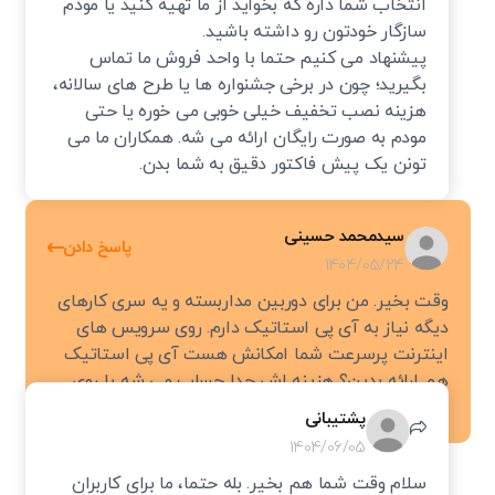
انتخاب شما داره که بخواید از ما تهیه کنید یا مودم
دارد و در تمام مناطق در دسترس نیست.
سازگار خودتون رو داشته باشید.
Symmetric Digital Subscriber Line (SDSL):
در این
پیشنهاد می کنیم حتما با واحد فروش ما تماس
بگیرید؛ چون در برخی جشنواره ها یا طرح های سالانه،
سرویس متقارن، سرعت دانلود و آپلود برابر است. به دلیل
هزینه نصب تخفیف خیلی خوبی می خوره یا حتی
سرعت پایین و کاربرد کم، این سرویس امروزه توسط شرکت‌ها
مودم به صورت رایگان ارائه می شه. همکاران ما می
ارائه نمی‌شود.
تونن یک پیش فاکتور دقیق به شما بدن.
فیبر نوری
سیدمحمد حسینی
پاسخ دادن
1404/05/24
اینترنت فیبر نوری یک اتصال پهن‌باند است که با استفاده از
وقت بخیر. من برای دوربین مداربسته و یه سری کارهای
کابل‌های فیبر نوری، داده‌ها را با سرعتی نزدیک به سرعت نور منتقل
دیگه نیاز به آی پی استاتیک دارم. روی سرویس های
می‌کند. این فناوری بالاترین سرعت و پایداری را در بین تمام
اینترنت پرسرعت شما امکانش هست آی پی استاتیک
سرویس‌ها ارائه می‌دهد.
هم ارائه بدین؟ هزینه اش جدا حساب می شه یا روی
بعضی پلن ها هست؟
مزیت کلیدی:
فیبر نوری تحت تاثیر شرایط آب و هوایی قرار
پشتیبانی
نمی‌گیرد و کمترین میزان قطعی و تاخیر (Ping) را دارد که آن را به
1404/06/05
بهترین گزینه برای گیمینگ و استریم حرفه‌ای تبدیل می‌کند.
سلام وقت شما هم بخیر. بله حتما، ما برای کاربران