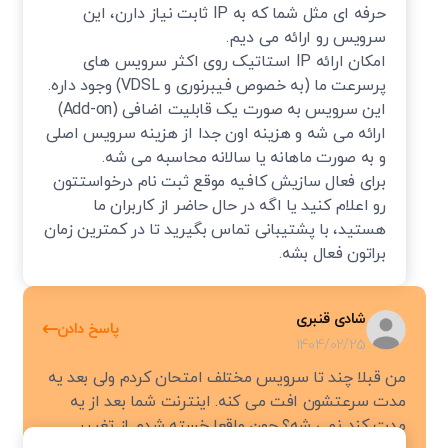
حرفه ای مثل شما که به IP ثابت نیاز دارن، این
با این حال، این تکنولوژی جدید است و هنوز در تمام مناطق کشور
سرویس رو ارائه می دیم.
در دسترس نیست و هزینه راه‌اندازی اولیه آن نیز بالاتر از سایر
امکان ارائه IP استاتیک روی اکثر سرویس های
سرویس‌ها است.
پرسرعت ما (به خصوص فیبرنوری و VDSL) وجود داره.
این سرویس به صورت یک قابلیت اضافی (Add-on)
اینترنت همراه
ارائه می شه و هزینه اون جدا از هزینه سرویس اصلی
و به صورت ماهانه یا سالانه محاسبه می شه.
برای فعال سازیش کافیه موقع ثبت نام درخواستتون
محبوب‌ترین نوع اینترنت که با استفاده از شبکه تلفن همراه در
رو اعلام کنید یا اگه در حال حاضر از کاربران ما
همه جا در دسترس است. این فناوری نسل‌های مختلفی داشته که
هستید، با پشتیبانی تماس بگیرید تا در کمترین زمان
هر کدام سرعت و قابلیت‌های متفاوتی را ارائه داده‌اند:
براتون فعال بشه.
نسل اول و دوم (1G/2G):
نسل اول فقط برای تماس صوتی بود.
نسل دوم قابلیت ارسال پیامک و اینترنت بسیار کند (GPRS) را
شادی قنبری
پاسخ دادن
اضافه کرد.
1404/02/25
نسل سوم (3G):
با ارائه سرعت بالاتر، امکان تماس تصویری،
من قبلا چند تا سرویس مختلف امتحان کردم ولی بعد یه
مدت سرعتشون افت می کنه. اینترنت شما بعد از یه
وب‌گردی و تماشای ویدیوهای آنلاین را برای اولین بار فراهم کرد
مدت کند نمی شه؟ چون واقعا خسته شدم از تغییر
و گوشی‌ها را به کامپیوترهای جیبی تبدیل نمود.