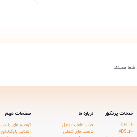
تایید کد
کد ارسال شده را وارد کنید
ویرایش شماره موبایل
متوجه شدم
دریافت مجدد کد:
00:59
تایید کد
 شما هستند.
خدمات پرتکرار
درباره ما
صفحات مهم
TD-LTE
جذب عاملیت فعال
توصیه های پلیس ف
+ADSL2
فرصت های شغلی
آشنایی با رگولاتور
گی