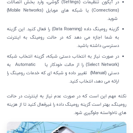
در آیکون تنظیمات (Settings) گوشی، وارد بخش اتصالات
(Connections) یا شبکه های موبایل (Mobile Networks)
تایید کد
شوید.
کد ارسال شده را وارد کنید
گزینه رومینگ داده (Data Roaming) را فعال کنید. این گزینه
ویرایش شماره موبایل
متوجه شدم
به شما اجازه می دهد که در حالت رومینگ به اینترنت
دریافت مجدد کد:
00:59
دسترسی داشته باشید.
تایید کد
در صورت نیاز به انتخاب دستی شبکه، گزینه انتخاب شبکه
(Select Network) را از حالت خودکار یا Automatic به
دستی (Manual) تغییر داده و شبکه ای که خدمات رومینگ را
ارائه می دهد، انتخاب کنید.
نکته مهم این است که در صورت عدم نیاز به اینترنت در حالت
رومینگ، بهتر است گزینه رومینگ داده را غیرفعال کنید تا از هزینه
های ناخواسته جلوگیری شود.