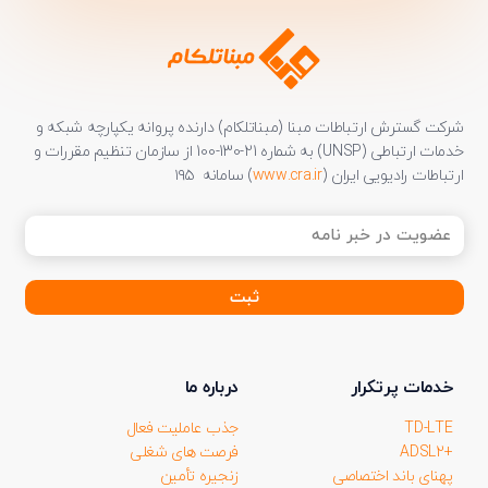
شرکت گسترش ارتباطات مبنا (مبناتلکام) دارنده پروانه یکپارچه شبکه و
خدمات ارتباطی (UNSP) به شماره 21-130-100 از سازمان تنظیم مقررات و
ارتباطات رادیویی ایران (
www.cra.ir
) سامانه ۱۹۵
عضویت
در
خبر
نامه
(ضروری)
خدمات پرتکرار
درباره ما
TD-LTE
جذب عاملیت فعال
+ADSL2
فرصت های شغلی
پهنای باند اختصاصی
زنجیره تأمین