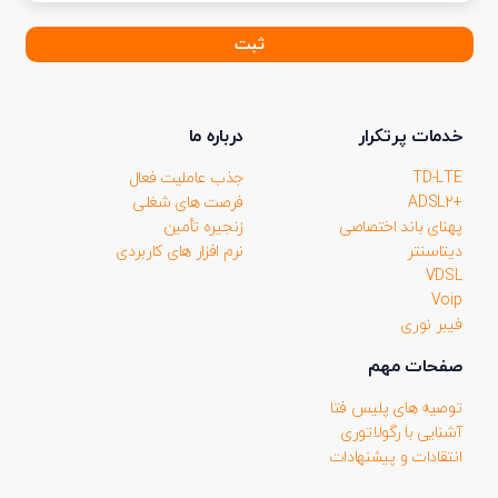
در
خبر
نامه
(ضروری)
خدمات پرتکرار
درباره ما
TD-LTE
جذب عاملیت فعال
+ADSL2
فرصت های شغلی
پهنای باند اختصاصی
زنجیره تأمین
دیتاسنتر
نرم افزار های کاربردی
VDSL
Voip
فیبر نوری
صفحات مهم
توصیه های پلیس فتا
آشنایی با رگولاتوری
انتقادات و پیشنهادات