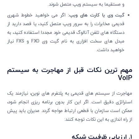
و مستقیما به سیستم ویپ متصل شوند.
گیت وی
یا کارت های ویپ
:
اگر می خواهید خطوط شهری
قدیمی مخابرات را به سرور ویپ متصل کنید، یا قصد دارید از
دستگاه های تلفن آنالوگ قدیمی خود مجددا استفاده کنید، به
مبدل های سخت افزاری به نام گیت وی FXO و FXS نیاز
خواهید داشت.
تایید کد
کد ارسال شده را وارد کنید
ویرایش شماره موبایل
مهم ترین نکات قبل از مهاجرت به سیستم
متوجه شدم
VoIP
دریافت مجدد کد:
00:59
تایید کد
مهاجرت از سیستم های قدیمی به پلتفرم های نوین، نیازمند یک
استراتژی دقیق است. اگر این کار بدون برنامه ریزی انجام شود،
ممکن است سازمان با قطعی ارتباط مواجه گردد. مدیران باید پیش
از راه اندازی به این نکات توجه کنند:
۱.
ارزیابی ظرفیت شبکه