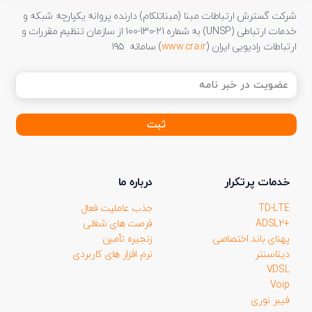
شرکت گسترش ارتباطات مبنا (مبناتلکام) دارنده پروانه یکپارچه شبکه و
خدمات ارتباطی (UNSP) به شماره 21-130-100 از سازمان تنظیم مقررات و
ارتباطات رادیویی ایران (
www.cra.ir
) سامانه ۱۹۵
عضویت
در
خبر
نامه
(ضروری)
خدمات پرتکرار
درباره ما
TD-LTE
جذب عاملیت فعال
+ADSL2
فرصت های شغلی
پهنای باند اختصاصی
زنجیره تأمین
دیتاسنتر
نرم افزار های کاربردی
VDSL
Voip
فیبر نوری