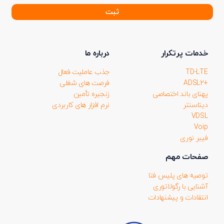
خبر
نامه
(ضروری)
خدمات پرتکرار
درباره ما
TD-LTE
جذب عاملیت فعال
+ADSL2
فرصت های شغلی
پهنای باند اختصاصی
زنجیره تأمین
دیتاسنتر
نرم افزار های کاربردی
VDSL
Voip
فیبر نوری
صفحات مهم
توصیه های پلیس فتا
آشنایی با رگولاتوری
انتقادات و پیشنهادات