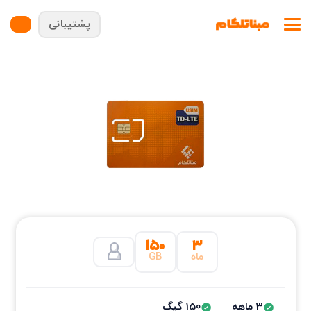
پشتیبانی
۱۵۰
۳
ماه
GB
3 ماهه
150 گیگ