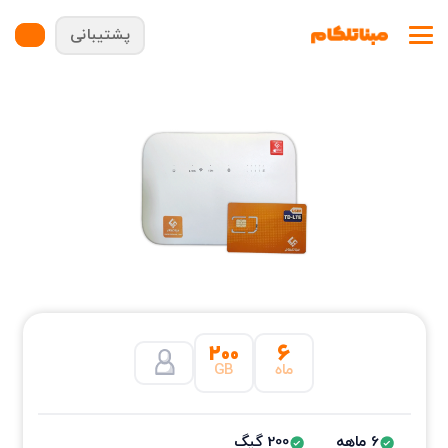
پشتیبانی
۲۰۰
۶
ماه
GB
6 ماهه
200 گیگ