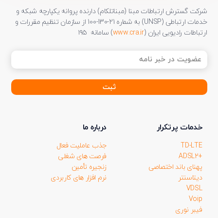
شرکت گسترش ارتباطات مبنا (مبناتلکام) دارنده پروانه یکپارچه شبکه و
خدمات ارتباطی (UNSP) به شماره 21-130-100 از سازمان تنظیم مقررات و
ارتباطات رادیویی ایران (
www.cra.ir
) سامانه ۱۹۵
عضویت
در
خبر
نامه
(ضروری)
خدمات پرتکرار
درباره ما
TD-LTE
جذب عاملیت فعال
+ADSL2
فرصت های شغلی
پهنای باند اختصاصی
زنجیره تأمین
دیتاسنتر
نرم افزار های کاربردی
VDSL
Voip
فیبر نوری