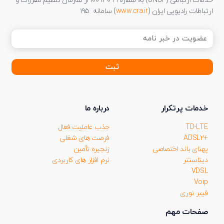
خدمات ارتباطی (UNSP) به شماره 21-130-100 از سازمان تنظیم مقررات و
ارتباطات رادیویی ایران (
www.cra.ir
) سامانه ۱۹۵
عضویت
در
خبر
نامه
(ضروری)
خدمات پرتکرار
درباره ما
TD-LTE
جذب عاملیت فعال
+ADSL2
فرصت های شغلی
پهنای باند اختصاصی
زنجیره تأمین
دیتاسنتر
نرم افزار های کاربردی
VDSL
Voip
فیبر نوری
صفحات مهم