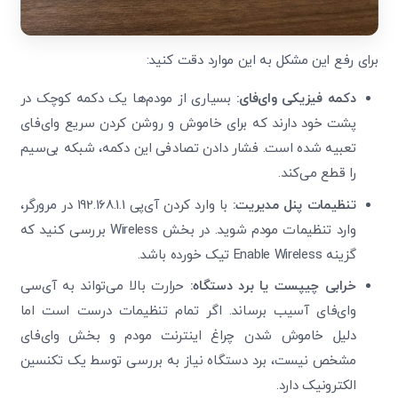
ویرایش شماره موبایل
متوجه شدم
برای رفع این مشکل به این موارد دقت کنید:
دریافت مجدد کد:
00:59
تایید کد
دکمه فیزیکی وای‌فای
:
بسیاری از مودم‌ها یک دکمه کوچک در
پشت خود دارند که برای خاموش و روشن کردن سریع وای‌فای
تعبیه شده است. فشار دادن تصادفی این دکمه، شبکه بی‌سیم
را قطع می‌کند.
تنظیمات پنل مدیریت
:
با وارد کردن آی‌پی 192.168.1.1 در مرورگر،
وارد تنظیمات مودم شوید. در بخش Wireless بررسی کنید که
گزینه Enable Wireless تیک خورده باشد.
خرابی چیپست یا برد دستگاه
:
حرارت بالا می‌تواند به آی‌سی
وای‌فای آسیب برساند. اگر تمام تنظیمات درست است اما
دلیل خاموش شدن چراغ اینترنت مودم و بخش وای‌فای
مشخص نیست، برد دستگاه نیاز به بررسی توسط یک تکنسین
الکترونیک دارد.