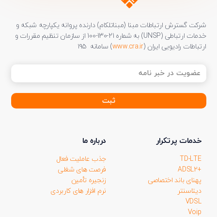
شرکت گسترش ارتباطات مبنا (مبناتلکام) دارنده پروانه یکپارچه شبکه و
خدمات ارتباطی (UNSP) به شماره 21-130-100 از سازمان تنظیم مقررات و
ارتباطات رادیویی ایران (
www.cra.ir
) سامانه ۱۹۵
عضویت
در
خبر
نامه
(ضروری)
خدمات پرتکرار
درباره ما
TD-LTE
جذب عاملیت فعال
+ADSL2
فرصت های شغلی
پهنای باند اختصاصی
زنجیره تأمین
دیتاسنتر
نرم افزار های کاربردی
VDSL
Voip