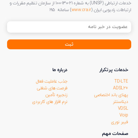
خدمات ارتباطی (UNSP) به شماره 21-130-100 از سازمان تنظیم مقررات و
ارتباطات رادیویی ایران (
www.cra.ir
) سامانه ۱۹۵
عضویت
در
خبر
نامه
(ضروری)
خدمات پرتکرار
درباره ما
TD-LTE
جذب عاملیت فعال
+ADSL2
فرصت های شغلی
پهنای باند اختصاصی
زنجیره تأمین
دیتاسنتر
نرم افزار های کاربردی
VDSL
Voip
فیبر نوری
صفحات مهم