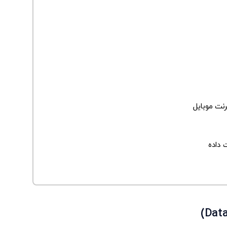
نت موبایل
 داده