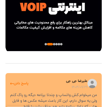
علیرضا جی جی
پاسخ دادن
1404/09/29
من میخوام کش واتساپ و چندتا برنامه دیگه رو پاک کنم
ولی یه سوال دارم، این کار باعث میشه عکس ها و فایل
هایی که داخل برنامه دارم هم حذف بشن یا فقط