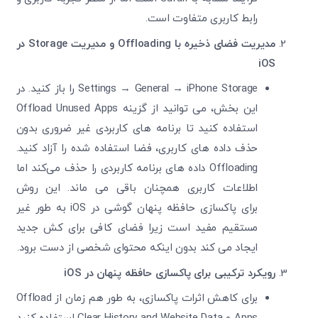
رابط کاربری متفاوت است.
مدیریت فضای ذخیره با Offloading و مدیریت Storage در
تایید کد
iOS
کد ارسال شده را وارد کنید
Settings → General → iPhone Storage را باز کنید. در
ویرایش شماره موبایل
این بخش، می ‌توانید از گزینه Offload Unused Apps
متوجه شدم
استفاده کنید تا برنامه های کاربردی غیر ضروری بدون
دریافت مجدد کد:
00:59
حذف داده‌ های کاربری، فضا استفاده شده را آزاد کنید.
تایید کد
Offloading داده‌ های برنامه کاربردی را حذف می‌کند اما
اطلاعات کاربری همچنان باقی می ‌ماند. این روش
برای پاکسازی حافظه پنهان گوشی در iOS به‌ طور غیر
مستقیم مفید است زیرا فضای کافی برای کش جدید
ایجاد می‌ کند بدون اینکه محتوای شخصی از دست برود.
رویکرد ترکیبی برای پاکسازی حافظه پنهان در iOS
برای کاهش اثرات پاکسازی، به ‌طور هم زمان از Offload