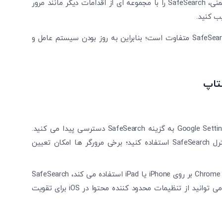
است برخی نتایج نامطلوب نمایش داده شوند. برای افزایش ایمنی، SafeSearch را با مجموعه ‌ای از اقدامات دیگر مانند مرور
ب کنید.
در برخی دستگاه‌ ها یا نسخه ‌ها، مسیر های دسترسی به SafeSearch متفاوت است؛ بنابراین به ‌روز بودن سیستم عامل و
کتاپ
به طور معمول در تنظیمات Google یا در اپ Google Settings به گزینه SafeSearch دسترسی پیدا می ‌کنید.
همچنین می ‌توانید از نسخه موبایلی مرورگر ها برای کنترل SafeSearch استفاده کنید؛ برخی مرورگر ها امکان تعیین
اگر فرزند شما از مرورگر های مختلف مانند Safari یا Chrome بر روی iPhone یا iPad استفاده می‌ کند، SafeSearch
را در تنظیمات Google یا در مرورگر فعال کنید. همچنین می ‌توانید از تنظیمات محدود کننده محتوا در iOS برای تقویت