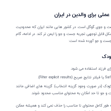
متوجه شدم
دریافت مجدد کد:
00:59
لی برای والدین در ایران
تایید کد
فظت در جست‌ و جوی گوگل است. در کشور هایی مانند ایران که محدودیت‌
وجود دارد، SafeSearch می ‌تواند به شکل قابل توجهی تجربه جست‌ و جو را ایمن ‌تر کند. در ادامه، گام‌
ودک
ی فرزند استفاده می ‌شود.
 برای پروفایل کودک (در صورت وجود گزینه انتخاب). گزینه‌ های اضافی مانند
 مهمی که باید مدنظر داشت این است که SafeSearch به طور کامل محتوای نا مناسب را حذف نمی ‌کند و همیشه ممکن