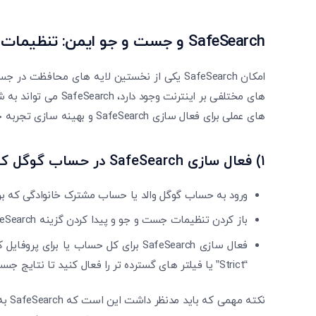
SafeSearch
و جست‌ و جو ایمن: تنظیمات عم
امکان SafeSearch یکی از نخستین لایه‌ های محا
های مختلفی بر اینترنت 
های عملی برای فعال ‌سازی SafeSearch و بهینه ‌سازی تجربه جست‌ و جو آورده شده است:
۱)
فعال‌ سازی
SafeSearch
در حساب گوگل ک
ورود به حساب گوگل والد یا حساب مشترک خانوادگی که برا
باز کردن تنظیمات جست‌ و جو و پیدا کردن گزینه SafeSearch یا فیلتر نتایج صریح (Filter explicit results).
فعال ‌سازی SafeSearch برای کل حساب یا
“Strict” یا فیلتر های گسترده ‌تر را فعال کنید تا نتایج جست‌ و جو تا حد امکان به محتوای مناسب محدود شوند.
نکته