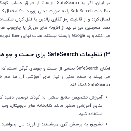
در ایران، اگر به e SafeSearch
تنظیمات SafeSearch را به صورت محلی روی دستگا
اعمال کرده و از قابلیت رمز گذاری والدین یا قفل‌ کردن تنظیما
دهد. همچنین می ‌توانید از افزونه ‌های مرورگر یا چارچوب‌
می ‌کنند و به Google وابسته نیستند. هدف نهایی حفظ تجربه جست‌ و جو امن و مناسب کودک است.
۳)
تنظیمات
SafeSearch
برای جست‌ و جو ها
امکان SafeSearch بخشی از جست‌ و جوهای گوگل 
می ‌بینند با سطح سنی و نیاز های آموزشی آن ها هم خوانی
SafeSearch کمک کند:
آموزش تشخیص منابع معتبر:
به کودک توضیح دهید که 
منابع آموزشی معتبر مانند کتابخانه ‌های دیجیتال، وب
استفاده کنید.
تشویق به پرسش گری هوشمند:
از فرزند تان بخواهید 