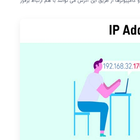
امپیوترها از طریق این آدرس می ‌توانند با هم ارتباط برقرار