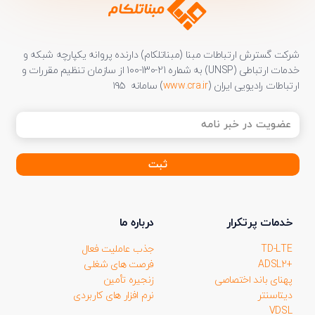
شرکت گسترش ارتباطات مبنا (مبناتلکام) دارنده پروانه یکپارچه شبکه و
خدمات ارتباطی (UNSP) به شماره 21-130-100 از سازمان تنظیم مقررات و
ارتباطات رادیویی ایران (
www.cra.ir
) سامانه ۱۹۵
عضویت
در
خبر
نامه
(ضروری)
خدمات پرتکرار
درباره ما
TD-LTE
جذب عاملیت فعال
+ADSL2
فرصت های شغلی
پهنای باند اختصاصی
زنجیره تأمین
دیتاسنتر
نرم افزار های کاربردی
VDSL