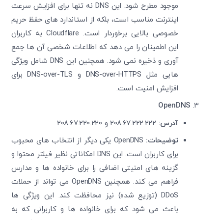
موجود مطرح شود. این
DNS نه تنها برای افزایش سرعت
اینترنت مناسب است، بلکه از استاندارد های حفظ حریم
خصوصی بالایی برخوردار است. Cloudflare به کاربران
این اطمینان را می ‌دهد که اطلاعات شخصی آن ها جمع
‌آوری و ذخیره نمی ‌شود. همچنین این DNS شامل ویژگی
‌هایی مثل DNS-over-HTTPS و DNS-over-TLS برای
افزایش امنیت است.
OpenDNS
آدرس:
208.67.222.222 و 208.67.220.220
توضیحات:
OpenDNS یکی دیگر از انتخاب ‌های محبوب
برای کاربران است. این DNS امکاناتی نظیر فیلتر محتوا و
گزینه ‌های امنیتی اضافی را برای خانواده ‌ها و مدارس
فراهم می‌ کند. همچنین OpenDNS می ‌تواند از حملات
DDoS (توزیع شده) نیز محافظت کند. این ویژگی‌ ها
باعث می ‌شود که برای خانواده‌ ها و کاربرانی که به