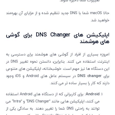
تغییرات شما ذخیره شوند.
حالا macOS شما با DNS جدید تنظیم شده و از مزایای آن بهره‌مند
خواهید شد.
اپلیکیشن‌ های
DNS Changer
برای گوشی‌
های هوشمند
امروزه بسیاری از افراد از گوشی‌ های هوشمند برای دسترسی به
اینترنت استفاده می ‌کنند. بنابراین، دانستن نحوه تغییر DNS در
تایید کد
این دستگاه ‌ها نیز مهم است. خوشبختانه، اپلیکیشن ‌های متنوعی
کد ارسال شده را وارد کنید
برای
DNS changer
در سیستم‌ عامل ‌های Android و iOS وجود
ویرایش شماره موبایل
دارند که کار را بسیار ساده ‌تر می ‌کنند.
متوجه شدم
دریافت مجدد کد:
00:59
Android
:
برای کاربرانی که از دستگاه ‌های Android استفاده
تایید کد
می ‌کنند، اپلیکیشن‌ هایی مانند “DNS Changer” و “Intra” می
‌توانند به راحتی DNS شما را تغییر دهند. به سادگی یکی از