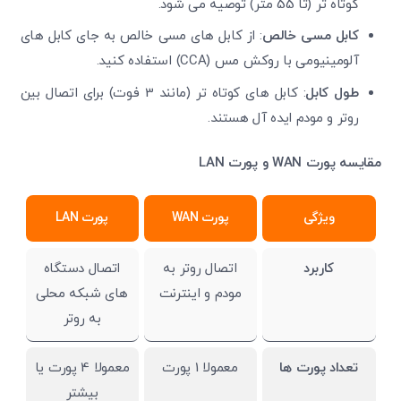
کوتاه تر (تا 55 متر) توصیه می شود.
کابل مسی خالص
: از کابل های مسی خالص به جای کابل های
آلومینیومی با روکش مس (CCA) استفاده کنید.
طول کابل
: کابل های کوتاه تر (مانند 3 فوت) برای اتصال بین
روتر و مودم ایده آل هستند.
مقایسه پورت
WAN
و پورت
LAN
ویژگی
پورت WAN
پورت LAN
تایید کد
کد ارسال شده را وارد کنید
کاربرد
اتصال روتر به
اتصال دستگاه
ویرایش شماره موبایل
مودم و اینترنت
های شبکه محلی
متوجه شدم
به روتر
دریافت مجدد کد:
00:59
تایید کد
تعداد پورت ها
معمولا 1 پورت
معمولا 4 پورت یا
بیشتر