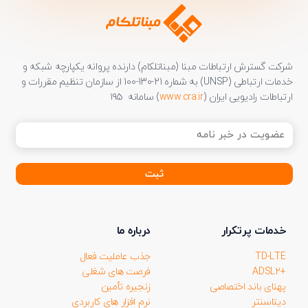
شرکت گسترش ارتباطات مبنا (مبناتلکام) دارنده پروانه یکپارچه شبکه و
خدمات ارتباطی (UNSP) به شماره 21-130-100 از سازمان تنظیم مقررات و
ارتباطات رادیویی ایران (
www.cra.ir
) سامانه ۱۹۵
عضویت
در
خبر
نامه
(ضروری)
خدمات پرتکرار
درباره ما
TD-LTE
جذب عاملیت فعال
+ADSL2
فرصت های شغلی
پهنای باند اختصاصی
زنجیره تأمین
دیتاسنتر
نرم افزار های کاربردی