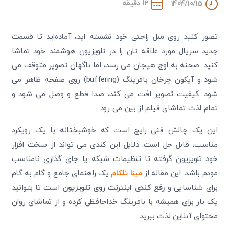
12 دقیقه
1404/10/15
تصور کنید روی مبل راحتی خود نشسته ‌اید، آماده‌اید تا قسمت
جدید سریال مورد علاقه ‌تان را در تلویزیون هوشمند خود تماشا
کنید. صحنه به اوج هیجان می‌ رسد، اما ناگهان تصویر متوقف می
‌شود و آیکون چرخان بافرینگ (buffering) روی صفحه ظاهر می
‌شود. کیفیت تصویر افت می ‌کند، صدا قطع و وصل می‌ شود و
تمام لذت تماشای فیلم از بین می ‌رود.
این یک چالش فنی رایج است که خوشبختانه با یک رویکرد
مناسب، قابل حل است. دلایل این کندی می‌ تواند از سخت ‌افزار
خود تلویزیون گرفته تا تنظیمات شبکه یا جای‌ گذاری نامناسب
مودم باشد. این مقاله از
مبنا تلکام
یک راهنمای جامع و گام‌ به ‌گام
برای شناسایی و
رفع کندی اینترنت روی تلویزیون
است تا بتوانید
یک بار برای همیشه با بافرینگ خداحافظی کرده و از تماشای روان
محتوای آنلاین لذت ببرید.