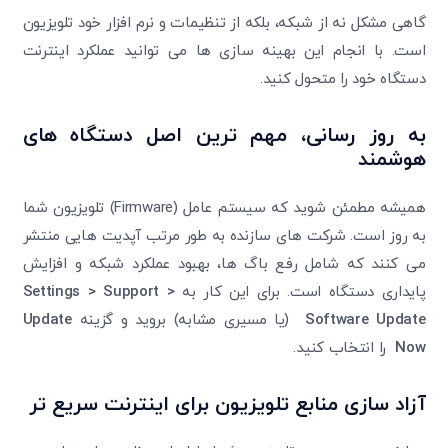
گاهی مشکل نه از شبکه، بلکه از تنظیمات و نرم ‌افزار خود تلویزیون
است. با انجام این بهینه‌ سازی ‌ها می ‌توانید عملکرد اینترنت
دستگاه خود را متحول کنید.
به‌ روز رسانی، مهم‌ ترین اصل دستگاه ‌های
هوشمند
تایید کد
کد ارسال شده را وارد کنید
همیشه مطمئن شوید که سیستم ‌عامل (Firmware) تلویزیون شما
ویرایش شماره موبایل
به‌ روز است. شرکت‌ های سازنده به طور مرتب آپدیت ‌هایی منتشر
متوجه شدم
می ‌کنند که شامل رفع باگ‌ ها، بهبود عملکرد شبکه و افزایش
دریافت مجدد کد:
00:59
پایداری دستگاه است. برای این کار به
Settings > Support >
تایید کد
Software Update
(یا مسیری مشابه) بروید و گزینه
Update
Now
را انتخاب کنید.
آزاد سازی منابع تلویزیون برای اینترنت سریع‌ تر