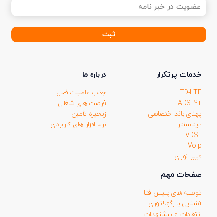
عضویت
در
خبر
نامه
(ضروری)
خدمات پرتکرار
درباره ما
TD-LTE
جذب عاملیت فعال
+ADSL2
فرصت های شغلی
پهنای باند اختصاصی
زنجیره تأمین
دیتاسنتر
نرم افزار های کاربردی
VDSL
Voip
فیبر نوری
صفحات مهم
توصیه های پلیس فتا
آشنایی با رگولاتوری
انتقادات و پیشنهادات